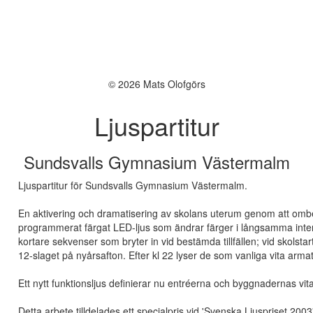
© 2026 Mats Olofgörs
Ljuspartitur
Sundsvalls Gymnasium Västermalm
Ljuspartitur för Sundsvalls Gymnasium Västermalm.
En aktivering och dramatisering av skolans uterum genom att ombest
programmerat färgat LED-ljus som ändrar färger i långsamma interva
kortare sekvenser som bryter in vid bestämda tillfällen; vid skolst
12-slaget på nyårsafton. Efter kl 22 lyser de som vanliga vita armat
Ett nytt funktionsljus definierar nu entréerna och byggnadernas vita 
Detta arbete tilldelades ett specialpris vid 'Svenska Ljuspriset 2003'