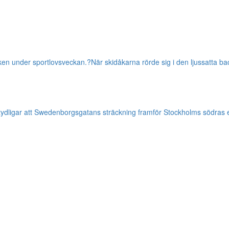
ken under sportlovsveckan.?När skidåkarna rörde sig i den ljussatta b
 förtydligar att Swedenborgsgatans sträckning framför Stockholms södras