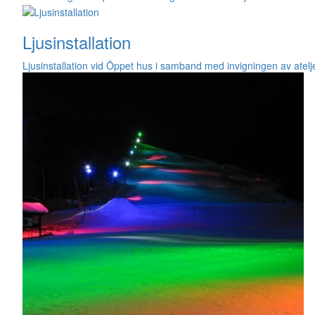
Ljusinstallation
Ljusinstallation vid Öppet hus i samband med invigningen av atel