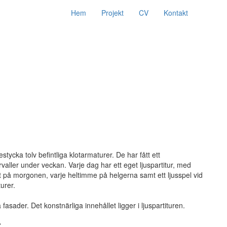
Hem
Projekt
CV
Kontakt
ycka tolv befintliga klotarmaturer. De har fått ett
ller under veckan. Varje dag har ett eget ljuspartitur, med
art på morgonen, varje heltimme på helgerna samt ett ljusspel vid
urer.
fasader. Det konstnärliga innehållet ligger i ljuspartituren.
.