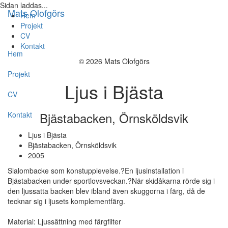
Sidan laddas...
Mats Olofgörs
Hem
Projekt
CV
Kontakt
Hem
© 2026 Mats Olofgörs
Projekt
Ljus i Bjästa
CV
Bjästabacken, Örnsköldsvik
Kontakt
Ljus i Bjästa
Bjästabacken, Örnsköldsvik
2005
Slalombacke som konstupplevelse.?En ljusinstallation i
Bjästabacken under sportlovsveckan.?När skidåkarna rörde sig i
den ljussatta backen blev ibland även skuggorna i färg, då de
tecknar sig i ljusets komplementfärg.
Material: Ljussättning med färgfilter