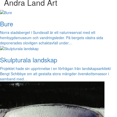
Andra Land Art
Bure
Norra stadsberget i Sundsvall är ett naturreservat med ett
hembygdsmuseum och vandringsleder. På bergets västra sida
deponerades olovligen schaktavfall under…
Skulpturala landskap
Projektet hade sin upprinnelse i en förfrågan från landskapsarkitekt
Bengt Schibbye om att gestalta stora mängder överskottsmassor i
samband med…