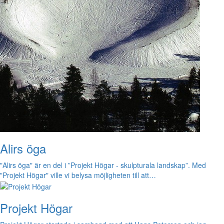
Alirs öga
"Alirs öga" är en del i ”Projekt Högar - skulpturala landskap”. Med
"Projekt Högar" ville vi belysa möjligheten till att…
Projekt Högar