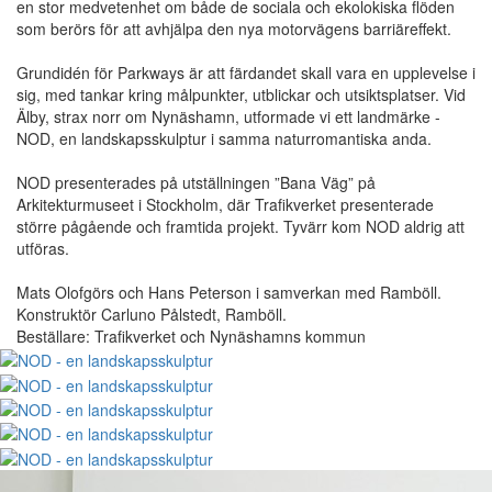
en stor medvetenhet om både de sociala och ekolokiska flöden
som berörs för att avhjälpa den nya motorvägens barriäreffekt.
Grundidén för Parkways är att färdandet skall vara en upplevelse i
sig, med tankar kring målpunkter, utblickar och utsiktsplatser. Vid
Älby, strax norr om Nynäshamn, utformade vi ett landmärke -
NOD, en landskapsskulptur i samma naturromantiska anda.
NOD presenterades på utställningen ”Bana Väg” på
Arkitekturmuseet i Stockholm, där Trafikverket presenterade
större pågående och framtida projekt. Tyvärr kom NOD aldrig att
utföras.
Mats Olofgörs och Hans Peterson i samverkan med Ramböll.
Konstruktör Carluno Pålstedt, Ramböll.
Beställare: Trafikverket och Nynäshamns kommun