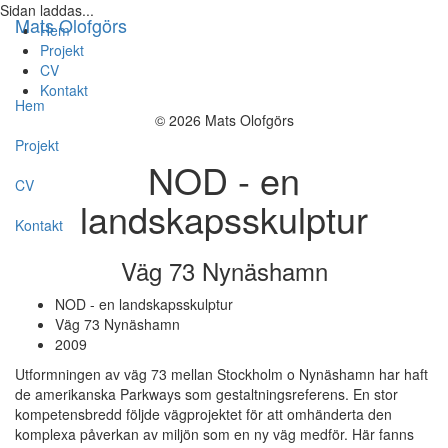
Sidan laddas...
Mats Olofgörs
Hem
Projekt
CV
Kontakt
Hem
© 2026 Mats Olofgörs
Projekt
NOD - en
CV
landskapsskulptur
Kontakt
Väg 73 Nynäshamn
NOD - en landskapsskulptur
Väg 73 Nynäshamn
2009
Utformningen av väg 73 mellan Stockholm o Nynäshamn har haft
de amerikanska Parkways som gestaltningsreferens. En stor
kompetensbredd följde vägprojektet för att omhänderta den
komplexa påverkan av miljön som en ny väg medför. Här fanns