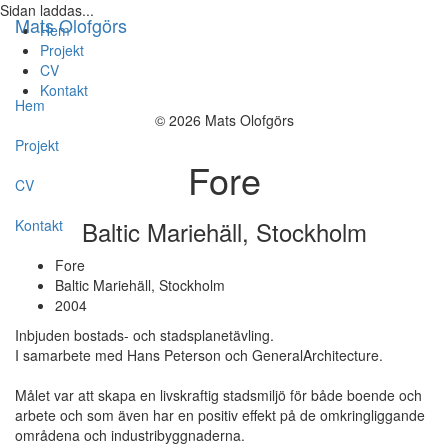
Sidan laddas...
Mats Olofgörs
Hem
Projekt
CV
Kontakt
Hem
© 2026 Mats Olofgörs
Projekt
Fore
CV
Baltic Mariehäll, Stockholm
Kontakt
Fore
Baltic Mariehäll, Stockholm
2004
Inbjuden bostads- och stadsplanetävling.
I samarbete med Hans Peterson och GeneralArchitecture.
Målet var att skapa en livskraftig stadsmiljö för både boende och
arbete och som även har en positiv effekt på de omkringliggande
områdena och industribyggnaderna.